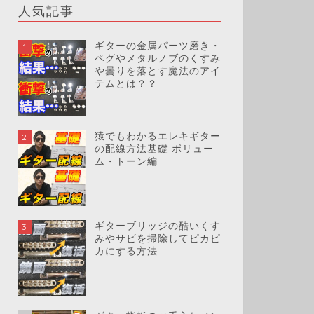
人気記事
ギターの金属パーツ磨き・
1
ペグやメタルノブのくすみ
や曇りを落とす魔法のアイ
テムとは？？
猿でもわかるエレキギター
2
の配線方法基礎 ボリュー
ム・トーン編
ギターブリッジの酷いくす
3
みやサビを掃除してピカピ
カにする方法