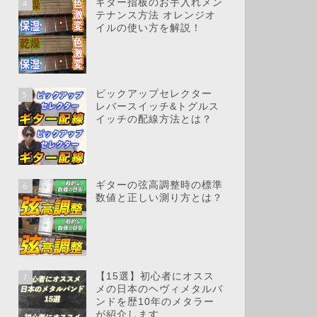
ギター指板のお手入れメン
4
テナンス方法 オレンジオ
イルの使い方を解説！
ピックアップセレクター
5
レバースイッチ&トグルス
イッチの配線方法とは？
ギターの弦高調整時の標準
6
数値と正しい測り方とは？
【15選】初心者にオスス
7
メの日本のヘヴィメタルバ
ンドを歴10年のメタラー
が紹介します