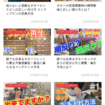
知らないと危険なギターロッ
ギターの弦高調整時の標準数
クピンの正しい付け方 ストラ
値と正しい測り方とは？
ップピンの交換方法
2020年1月13日
2020年9月1日
リペア・メンテナンス
リペア・メンテナンス
誰でも出来るギターフレット
誰でも出来るギターネックの
の磨き方徹底解説！新品に蘇
反りの見分け方と調整・修正
らせるメンテナンス方法
方法とは？
2019年11月10日
2020年7月30日
リペア・メンテナンス
リペア・メンテナンス