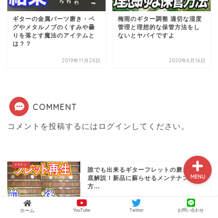
ギターの金属パーツ磨き・ペ
梅雨のギター調整 適切な湿度
グやメタルノブのくすみや曇
管理と理想的な保管方法をし
ギター便利グッズ&機材レ
りを落とす魔法のアイテムと
ないとヤバイですよ
ビュー
は？？
2019年11月24日
2020年6月16日
ギターコラム
リペア・メンテナンス
COMMENT
配線・電装系
コメントを投稿するには
ログイン
してください。
誰でも出来るギターフレットの磨き方徹
MENU
底解説！新品に蘇らせるメンテナンス
方...
ホーム
YouTube
Twitter
お問い合わせ
ギターの金属パーツ磨き・ペグやメタル