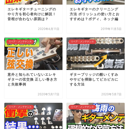
エレキギターチューニングの
エレキギターのクリーニング
やり方を初心者向けに解説！
方法 ポリッシュの使い方とお
音程が合わない原因は？
すすめは？ボディ、ネック編
2020年6月11日
2019年11月3日
リペア・メンテナンス
リペア・メンテナンス
意外と知られていないエレキ
ギターブリッジの酷いくすみ
ギターの弦交換 正しい巻き方
やサビを掃除してピカピカに
と失敗事例
する方法
2020年5月17日
2020年3月7日
リペア・メンテナンス
リペア・メンテナンス