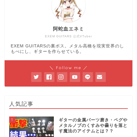
阿蛇血エネミ
EXEM GUITARS 公式VTuber
EXEM GUITARSの裏ボス。メタル高橋を現実世界のし
もべにし、ギターを作らせている。
＼ Follow me ／
人気記事
1
ギターの金属パーツ磨き・ペグや
メタルノブのくすみや曇りを落と
す魔法のアイテムとは？？