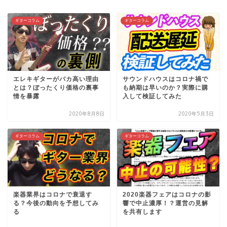
ギターコラム
ギターコラム
エレキギターがバカ高い理由
サウンドハウスはコロナ禍で
とは？ぼったくり価格の裏事
も納期は早いのか？実際に購
情を暴露
入して検証してみた
2020年8月8日
2020年5月3日
ギターコラム
ギターコラム
楽器業界はコロナで衰退す
2020楽器フェアはコロナの影
る？今後の動向を予想してみ
響で中止濃厚！？運営の見解
る
を共有します