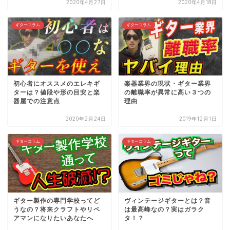
2020年4月27日
2020年4月18日
ギターコラム
ギターコラム
初心者にオススメのエレキギ
楽器業界の現状・ギター業界
ターは？値段や形の目安と楽
の離職率が異常に高い３つの
器屋での注意点
理由
2020年2月24日
2019年12月1日
ギターコラム
ギターコラム
ギター製作の専門学校ってど
ヴィンテージギターとは？音
うなの？将来クラフトやリペ
は最高峰なの？実はガラク
アマンになりたいあなたへ
タ！？