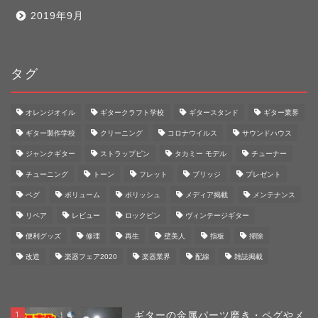
2019年9月
タグ
オレンジオイル
ギタークラフト学校
ギタースタンド
ギター業界
ギター製作学校
クリーニング
コロナウイルス
サウンドハウス
ジャンクギター
ストラップピン
タカミー モデル
チューナー
チューニング
トーン
フレット
ブリッジ
プレゼント
ペグ
ボリューム
ポリッシュ
メディア掲載
メンテナンス
リペア
レビュー
ロックピン
ヴィンテージギター
便利グッズ
修理
再生
壁美人
指板
掃除
改造
楽器フェア2020
楽器業界
配線
雑誌掲載
1
ギターの金属パーツ磨き・ペグやメ